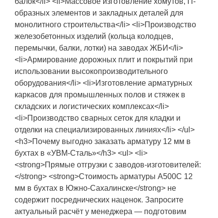
балок</li> <li>Массовое изготовление хомутов, П-
образных элементов и закладных деталей для
монолитного строительства</li> <li>Производство
железобетонных изделий (кольца колодцев,
перемычки, балки, лотки) на заводах ЖБИ</li>
<li>Армирование дорожных плит и покрытий при
использовании высокопроизводительного
оборудования</li> <li>Изготовление арматурных
каркасов для промышленных полов и стяжек в
складских и логистических комплексах</li>
<li>Производство сварных сеток для кладки и
отделки на специализированных линиях</li> </ul>
<h3>Почему выгодно заказать арматуру 12 мм в
бухтах в «УВМ-Сталь»</h3> <ul> <li>
<strong>Прямые отгрузки с заводов-изготовителей:
</strong> <strong>Стоимость арматуры А500С 12
мм в бухтах в Южно-Сахалинске</strong> не
содержит посреднических наценок. Запросите
актуальный расчёт у менеджера — подготовим