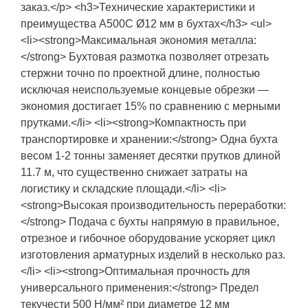
заказ.</p> <h3>Технические характеристики и
преимущества А500С Ø12 мм в бухтах</h3> <ul>
<li><strong>Максимальная экономия металла:
</strong> Бухтовая размотка позволяет отрезать
стержни точно по проектной длине, полностью
исключая неиспользуемые концевые обрезки —
экономия достигает 15% по сравнению с мерными
прутками.</li> <li><strong>Компактность при
транспортировке и хранении:</strong> Одна бухта
весом 1-2 тонны заменяет десятки прутков длиной
11.7 м, что существенно снижает затраты на
логистику и складские площади.</li> <li>
<strong>Высокая производительность переработки:
</strong> Подача с бухты напрямую в правильное,
отрезное и гибочное оборудование ускоряет цикл
изготовления арматурных изделий в несколько раз.
</li> <li><strong>Оптимальная прочность для
универсального применения:</strong> Предел
текучести 500 Н/мм² при диаметре 12 мм