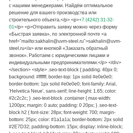
с нашими менеджерами. Найдём оптимальное
решение для вашего производства или
строительного объекта.</p> <p>
+7 (4242) 31-32-
01
</p> <p>Отправить заявку можно через форму
«Быстрая заявка», по электронной почте <a
href="mailto:sakhalin@uvm-steel.ru">sakhalin@uvm-
steel.ru</a> или кнопкой «Заказать обратный
звонок». Работаем с юридическими лицами и
индивидуальными предпринимателями.</p> </div>
</section> <style> .seo-text-block { padding: 40px 0;
background: #ffffff; border-top: 1px solid #e0e0e0;
border-bottom: 1px solid #e0e0e0; font-family: Arial,
'Helvetica Neue', sans-serif; line-height: 1.65; color:
#2c2c2c; } .seo-text-block .container { max-width:
1200px; margin: 0 auto; padding: 0 20px; } .seo-text-
block h2 { font-size: 28px; font-weight: 700; margin-
bottom: 25px; color: #1a1a1a; border-bottom: 2px solid
#2E7D32; padding-bottom: 15px; display: inline-block;