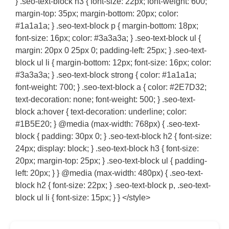
} .seo-text-block h3 { font-size: 22px; font-weight: 600;
margin-top: 35px; margin-bottom: 20px; color:
#1a1a1a; } .seo-text-block p { margin-bottom: 18px;
font-size: 16px; color: #3a3a3a; } .seo-text-block ul {
margin: 20px 0 25px 0; padding-left: 25px; } .seo-text-
block ul li { margin-bottom: 12px; font-size: 16px; color:
#3a3a3a; } .seo-text-block strong { color: #1a1a1a;
font-weight: 700; } .seo-text-block a { color: #2E7D32;
text-decoration: none; font-weight: 500; } .seo-text-
block a:hover { text-decoration: underline; color:
#1B5E20; } @media (max-width: 768px) { .seo-text-
block { padding: 30px 0; } .seo-text-block h2 { font-size:
24px; display: block; } .seo-text-block h3 { font-size:
20px; margin-top: 25px; } .seo-text-block ul { padding-
left: 20px; } } @media (max-width: 480px) { .seo-text-
block h2 { font-size: 22px; } .seo-text-block p, .seo-text-
block ul li { font-size: 15px; } } </style>