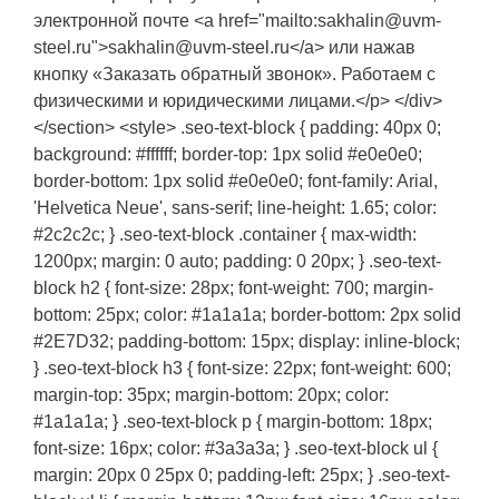
электронной почте <a href="mailto:sakhalin@uvm-
steel.ru">sakhalin@uvm-steel.ru</a> или нажав
кнопку «Заказать обратный звонок». Работаем с
физическими и юридическими лицами.</p> </div>
</section> <style> .seo-text-block { padding: 40px 0;
background: #ffffff; border-top: 1px solid #e0e0e0;
border-bottom: 1px solid #e0e0e0; font-family: Arial,
'Helvetica Neue', sans-serif; line-height: 1.65; color:
#2c2c2c; } .seo-text-block .container { max-width:
1200px; margin: 0 auto; padding: 0 20px; } .seo-text-
block h2 { font-size: 28px; font-weight: 700; margin-
bottom: 25px; color: #1a1a1a; border-bottom: 2px solid
#2E7D32; padding-bottom: 15px; display: inline-block;
} .seo-text-block h3 { font-size: 22px; font-weight: 600;
margin-top: 35px; margin-bottom: 20px; color:
#1a1a1a; } .seo-text-block p { margin-bottom: 18px;
font-size: 16px; color: #3a3a3a; } .seo-text-block ul {
margin: 20px 0 25px 0; padding-left: 25px; } .seo-text-