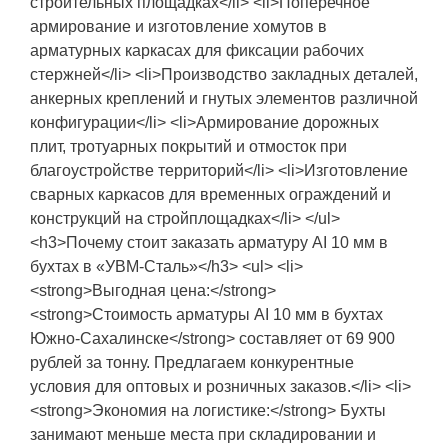
строительных площадках</li> <li>Поперечное
армирование и изготовление хомутов в
арматурных каркасах для фиксации рабочих
стержней</li> <li>Производство закладных деталей,
анкерных креплений и гнутых элементов различной
конфигурации</li> <li>Армирование дорожных
плит, тротуарных покрытий и отмосток при
благоустройстве территорий</li> <li>Изготовление
сварных каркасов для временных ограждений и
конструкций на стройплощадках</li> </ul>
<h3>Почему стоит заказать арматуру АI 10 мм в
бухтах в «УВМ-Сталь»</h3> <ul> <li>
<strong>Выгодная цена:</strong>
<strong>Стоимость арматуры АI 10 мм в бухтах
Южно-Сахалинске</strong> составляет от 69 900
рублей за тонну. Предлагаем конкурентные
условия для оптовых и розничных заказов.</li> <li>
<strong>Экономия на логистике:</strong> Бухты
занимают меньше места при складировании и