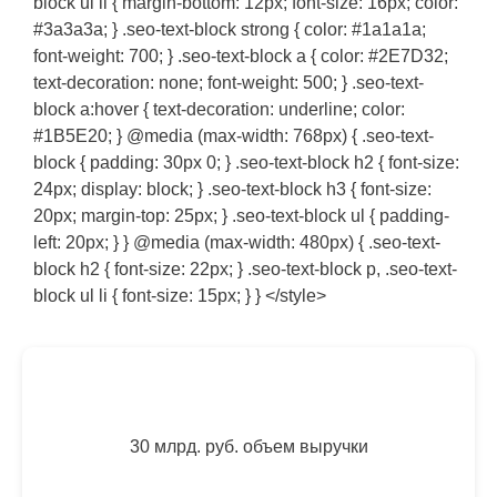
block ul li { margin-bottom: 12px; font-size: 16px; color:
#3a3a3a; } .seo-text-block strong { color: #1a1a1a;
font-weight: 700; } .seo-text-block a { color: #2E7D32;
text-decoration: none; font-weight: 500; } .seo-text-
block a:hover { text-decoration: underline; color:
#1B5E20; } @media (max-width: 768px) { .seo-text-
block { padding: 30px 0; } .seo-text-block h2 { font-size:
24px; display: block; } .seo-text-block h3 { font-size:
20px; margin-top: 25px; } .seo-text-block ul { padding-
left: 20px; } } @media (max-width: 480px) { .seo-text-
block h2 { font-size: 22px; } .seo-text-block p, .seo-text-
block ul li { font-size: 15px; } } </style>
30 млрд. руб. объем выручки