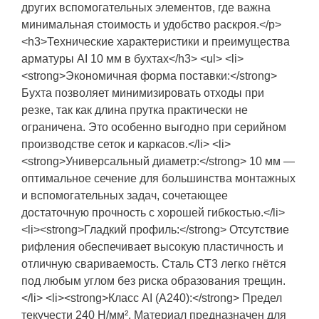
других вспомогательных элементов, где важна
минимальная стоимость и удобство раскроя.</p>
<h3>Технические характеристики и преимущества
арматуры АI 10 мм в бухтах</h3> <ul> <li>
<strong>Экономичная форма поставки:</strong>
Бухта позволяет минимизировать отходы при
резке, так как длина прутка практически не
ограничена. Это особенно выгодно при серийном
производстве сеток и каркасов.</li> <li>
<strong>Универсальный диаметр:</strong> 10 мм —
оптимальное сечение для большинства монтажных
и вспомогательных задач, сочетающее
достаточную прочность с хорошей гибкостью.</li>
<li><strong>Гладкий профиль:</strong> Отсутствие
рифления обеспечивает высокую пластичность и
отличную свариваемость. Сталь СТ3 легко гнётся
под любым углом без риска образования трещин.
</li> <li><strong>Класс АI (А240):</strong> Предел
текучести 240 Н/мм². Материал предназначен для