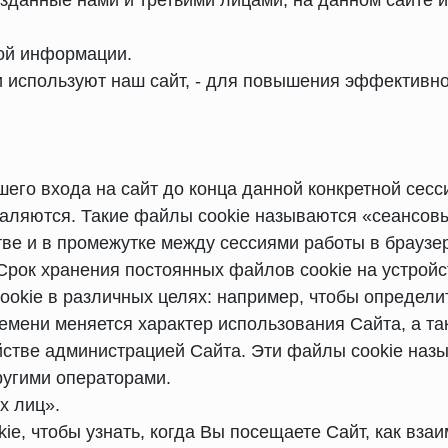
озданные нами и третьими лицами, на данном сайте и
ой информации.
они используют наш сайт, - для повышения эффективн
го входа на сайт до конца данной конкретной сесси
аляются. Такие файлы cookie называются «сеансов
ве и в промежутке между сессиями работы в браузе
рок хранения постоянных файлов cookie на устройс
okie в различных целях: например, чтобы определит
времени меняется характер использования Сайта, а 
йстве администрацией Сайта. Эти файлы cookie на
ругими операторами.
х лиц».
e, чтобы узнать, когда Вы посещаете Сайт, как вза