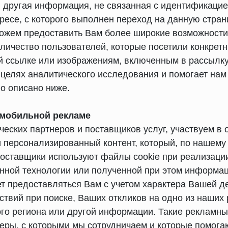
 другая информация, не связанная с идентификацие
есе, с которого выполнен переход на данную страни
можем предоставить Вам более широкие возможност
оличество пользователей, которые посетили конкрет
ой ссылке или изображениям, включенным в рассылку
 целях аналитического исследования и помогает нам
но описано ниже.
и мобильной рекламе
ческих партнеров и поставщиков услуг, участвуем в
 персонализированный контент, который, по нашему
поставщики используют файлы cookie при реализации
нной технологии или полученной при этом информац
ет предоставляться Вам с учетом характера Вашей д
йствий при поиске, Ваших откликов на одно из наши
го региона или другой информации. Такие рекламны
тнеры, с которыми мы сотрудничаем и которые помог