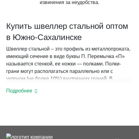
извинения за неудобства.
Купить швеллер стальной оптом
в Южно-Сахалинске
Швеллер стальной – это профиль из металлопроката,
имеющий сечение в виде буквы П. Перемычка «П»
называется стенкой, ее ножки — полками. Полки-
грани могут располагаться параллельно или с
уклоном (не более 10%) внутренних граней. В
названии изделия номер швеллера соответствует
Подробнее
расстоянию между внешними гранями, уклон
маркируется буквой «У», параллельные полки — «П».
Швеллеры изготавливаются путем горячей прокатки
металла на сортопрокаточных станах или методом
холодного гнутья на профилегибочных агрегатах.
Бывают обычной («В») и повышенной («Б») точности.