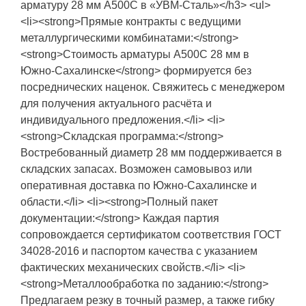
арматуру 28 мм А500С в «УВМ-Сталь»</h3> <ul>
<li><strong>Прямые контракты с ведущими
металлургическими комбинатами:</strong>
<strong>Стоимость арматуры А500С 28 мм в
Южно-Сахалинске</strong> формируется без
посреднических наценок. Свяжитесь с менеджером
для получения актуального расчёта и
индивидуального предложения.</li> <li>
<strong>Складская программа:</strong>
Востребованный диаметр 28 мм поддерживается в
складских запасах. Возможен самовывоз или
оперативная доставка по Южно-Сахалинске и
области.</li> <li><strong>Полный пакет
документации:</strong> Каждая партия
сопровождается сертификатом соответствия ГОСТ
34028-2016 и паспортом качества с указанием
фактических механических свойств.</li> <li>
<strong>Металлообработка по заданию:</strong>
Предлагаем резку в точный размер, а также гибку