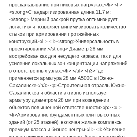
проскальзывание при пиковых нагрузках.</li> <li>
<strong>Стандартизированная длина 11.7 м:
</strong> Мерный раскрой прутка оптимизирует
логистику и позволяет минимизировать количество
стыков при армировании протяжённых
конструкций.</li> <li><strong>Универсальность в
проектировании:</strong> Диаметр 28 мм
востребован как для несущего каркаса, так и для
усиления локальных зон концентрации напряжений
в ответственных узлах.</li> </ul> <h3>Где
применяется арматура 28 мм А500С в Южно-
Сахалинске</h3> <p>Строительная отрасль Южно-
Сахалинскеа и области активно использует
арматуру диаметром 28 мм при возведении
объектов повышенной ответственности:</p> <ul>
<li>Армирование фундаментных плит высотных
зданий (от 25 этажей), включая жилые комплексы
премиум-класса и бизнес-центры</li> <li>Усиление
колонн нижних ярусов, пилонов, балок и ригелей в