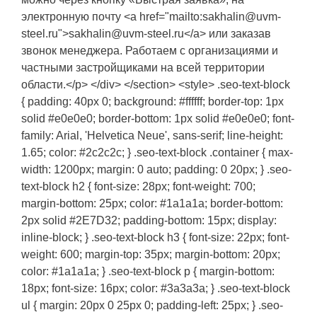
электронную почту <a href="mailto:sakhalin@uvm-
steel.ru">sakhalin@uvm-steel.ru</a> или заказав
звонок менеджера. Работаем с организациями и
частными застройщиками на всей территории
области.</p> </div> </section> <style> .seo-text-block
{ padding: 40px 0; background: #ffffff; border-top: 1px
solid #e0e0e0; border-bottom: 1px solid #e0e0e0; font-
family: Arial, 'Helvetica Neue', sans-serif; line-height:
1.65; color: #2c2c2c; } .seo-text-block .container { max-
width: 1200px; margin: 0 auto; padding: 0 20px; } .seo-
text-block h2 { font-size: 28px; font-weight: 700;
margin-bottom: 25px; color: #1a1a1a; border-bottom:
2px solid #2E7D32; padding-bottom: 15px; display:
inline-block; } .seo-text-block h3 { font-size: 22px; font-
weight: 600; margin-top: 35px; margin-bottom: 20px;
color: #1a1a1a; } .seo-text-block p { margin-bottom:
18px; font-size: 16px; color: #3a3a3a; } .seo-text-block
ul { margin: 20px 0 25px 0; padding-left: 25px; } .seo-