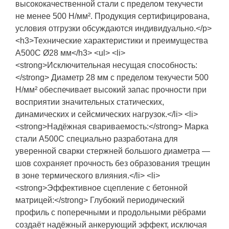
высококачественной стали с пределом текучести
не менее 500 Н/мм². Продукция сертифицирована,
условия отгрузки обсуждаются индивидуально.</p>
<h3>Технические характеристики и преимущества
А500С Ø28 мм</h3> <ul> <li>
<strong>Исключительная несущая способность:
</strong> Диаметр 28 мм с пределом текучести 500
Н/мм² обеспечивает высокий запас прочности при
восприятии значительных статических,
динамических и сейсмических нагрузок.</li> <li>
<strong>Надёжная свариваемость:</strong> Марка
стали А500С специально разработана для
уверенной сварки стержней большого диаметра —
шов сохраняет прочность без образования трещин
в зоне термического влияния.</li> <li>
<strong>Эффективное сцепление с бетонной
матрицей:</strong> Глубокий периодический
профиль с поперечными и продольными рёбрами
создаёт надёжный анкерующий эффект, исключая