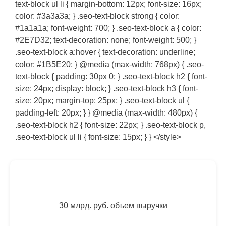
text-block ul li { margin-bottom: 12px; font-size: 16px;
color: #3a3a3a; } .seo-text-block strong { color:
#1a1a1a; font-weight: 700; } .seo-text-block a { color:
#2E7D32; text-decoration: none; font-weight: 500; }
.seo-text-block a:hover { text-decoration: underline;
color: #1B5E20; } @media (max-width: 768px) { .seo-
text-block { padding: 30px 0; } .seo-text-block h2 { font-
size: 24px; display: block; } .seo-text-block h3 { font-
size: 20px; margin-top: 25px; } .seo-text-block ul {
padding-left: 20px; } } @media (max-width: 480px) {
.seo-text-block h2 { font-size: 22px; } .seo-text-block p,
.seo-text-block ul li { font-size: 15px; } } </style>
30 млрд. руб. объем выручки