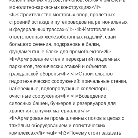
монолитно-каркасных конструкциях</li>
<li>Строительство мостовых опор, пролётных
строений эстакад и путепроводов на региональных
и федеральных трассах</li> <li>Изготовление
ответственных железобетонных изделий: сваи
большого сечения, подкрановые балки,
фундаментные блоки для промобъектов</li>
<li>Армирование стен и перекрытий подземных
паркингов, технических этажей и объектов
гражданской обороны</li> <li>Строительство
гидротехнических сооружений: причальные стенки,
набережные, водопропускные коллекторы,
очистные сооружения</li> <li>Возведение
силосных башен, бункеров и резервуаров для
хранения сыпучих материалов</li>
<li>Армирование промышленных полов в цехах с
тяжёлым оборудованием и логистических
комплексах</li> </ul> <h3>Почему стоит заказать