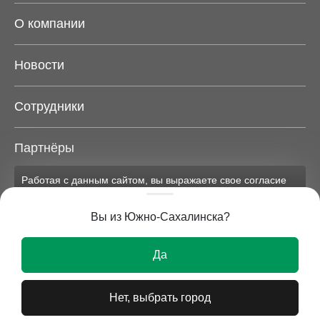
О компании
Новости
Сотрудники
Партнёры
Работая с данным сайтом, вы выражаете свое согласие
Карта сайта
на применение файлов cookie и обработку персональных
данных на условиях, изложенных в
соответствующих
Вы из Южно-Сахалинска?
документах.
Вся представленная на сайте информация носит
Ок
исключительно информационный характер и ни при
Да
каких условиях не является публичной офертой.
Нет, выбрать город
© 2026 УВМ-СТАЛЬ