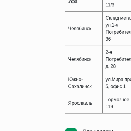
Уфа
11/3
Склад мета
ул.1-я
Челябинск
Потребител
36
2-я
Челябинск
Потребител
д. 28
Южно-
ул.Мира про
Сахалинск
5, офис 1
Тормозное 
Ярославль
119