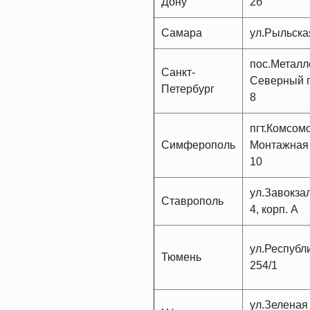
Дону
2б
Самара
ул.Рыльска
пос.Металл
Санкт-
Северный п
Петербург
8
пгт.Комсом
Симферополь
Монтажная 
10
ул.Завокза
Ставрополь
4, корп. А
ул.Республ
Тюмень
254/1
ул.Зеленая