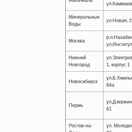
Махачкала
ул.Каммаев
Минеральные
ул.Новая, 
Воды
р.п.Нахаби
Москва
ул.Институт
Нижний
ул.Электро
Новгород
1, корпус 1
ул.Б.Хмель
Новосибирск
84а
ул.Дзержин
Пермь
61
Ростов-на-
ул. Молоде