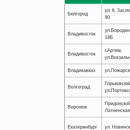
ул. К. Засл
Белгород
90
ул.Бородин
Владивосток
18Б
г.Артем,
Владивосток
ул.Вокзальн
Владикавказ
ул.Пожарск
Горьковский
Волгоград
ул.Портовс
Придонской
Воронеж
Латненская
Екатеринбург
ул. Новинск