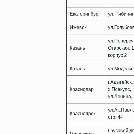
Екатеринбург
ул. Рябинин
Ижевск
ул.Голублев
ул.Попереч
Казань
Отарская, 1
корпус 2
Казань
ул.Модельн
г.Адыгейск,
Краснодар
х.Псекупс,
ул.Ленина,
ул.Ак.Павло
Красноярск
стр. 44
Грузовой д