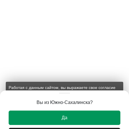
Работая с данным сайтом, вы выражаете свое согласие
на применение файлов cookie и обработку персональных
данных на условиях, изложенных в
соответствующих
Вы из Южно-Сахалинска?
документах.
Ок
Да