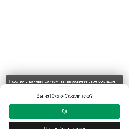
Работая с данным сайтом, вы выражаете свое согласие
на применение файлов cookie и обработку персональных
данных на условиях, изложенных в
соответствующих
Вы из Южно-Сахалинска?
документах.
Ок
Да
Нет, выбрать город