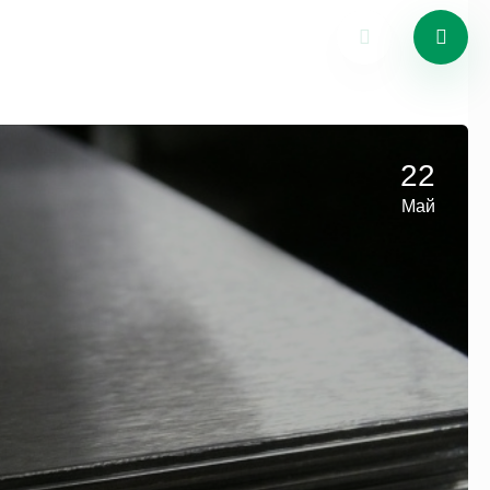
22
Май