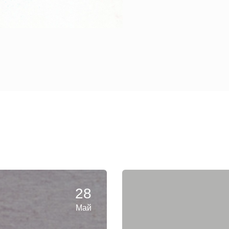
28
Май