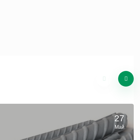
27
Май